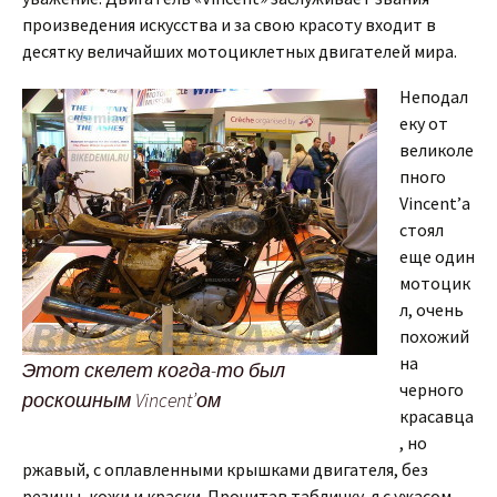
произведения искусства и за свою красоту входит в
десятку величайших мотоциклетных двигателей мира.
Неподал
еку от
великоле
пного
Vincent’а
стоял
еще один
мотоцик
л, очень
похожий
на
Этот скелет когда-то был
черного
роскошным Vincent’ом
красавца
, но
ржавый, с оплавленными крышками двигателя, без
резины, кожи и краски. Прочитав табличку, я с ужасом