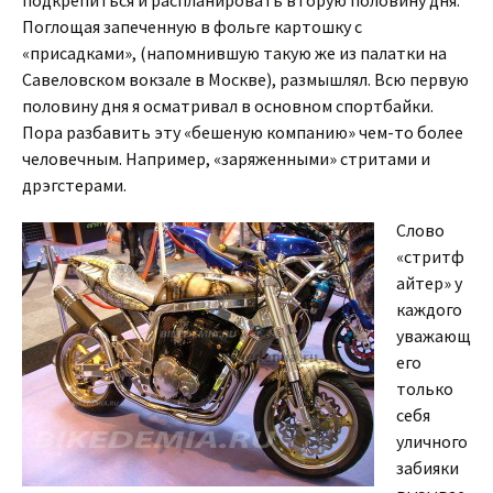
подкрепиться и распланировать вторую половину дня.
Поглощая запеченную в фольге картошку с
«присадками», (напомнившую такую же из палатки на
Савеловском вокзале в Москве), размышлял. Всю первую
половину дня я осматривал в основном спортбайки.
Пора разбавить эту «бешеную компанию» чем-то более
человечным. Например, «заряженными» стритами и
дрэгстерами.
Слово
«стритф
айтер» у
каждого
уважающ
его
только
себя
уличного
забияки