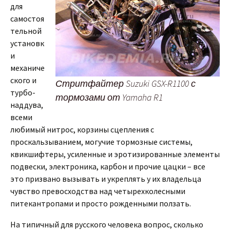
для
самостоя
тельной
установк
и
механиче
ского и
Стритфайтер Suzuki GSX-R1100 с
турбо-
тормозами от Yamaha R1
наддува,
всеми
любимый нитрос, корзины сцепления с
проскальзыванием, могучие тормозные системы,
квикшифтеры, усиленные и эротизированные элементы
подвески, электроника, карбон и прочие цацки – все
это призвано вызывать и укреплять у их владельца
чувство превосходства над четырехколесными
питекантропами и просто рожденными ползать.
На типичный для русского человека вопрос, сколько