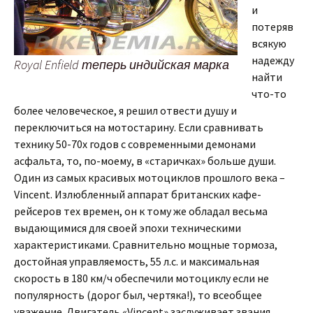
и
потеряв
всякую
надежду
Royal Enfield теперь индийская марка
найти
что-то
более человеческое, я решил отвести душу и
переключиться на мотостарину. Если сравнивать
технику 50-70х годов с современными демонами
асфальта, то, по-моему, в «старичках» больше души.
Один из самых красивых мотоциклов прошлого века –
Vincent. Излюбленный аппарат британских кафе-
рейсеров тех времен, он к тому же обладал весьма
выдающимися для своей эпохи техническими
характеристиками. Сравнительно мощные тормоза,
достойная управляемость, 55 л.с. и максимальная
скорость в 180 км/ч обеспечили мотоциклу если не
популярность (дорог был, чертяка!), то всеобщее
уважение. Двигатель «Vincent» заслуживает звания