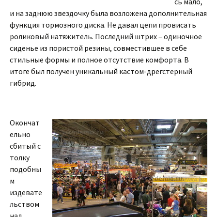
сь мало,
и на заднюю звездочку была возложена дополнительная
функция тормозного диска. Не давал цепи провисать
роликовый натяжитель. Последний штрих – одиночное
сиденье из пористой резины, совместившее в себе
стильные формы и полное отсутствие комфорта. В
итоге был получен уникальный кастом-дрегстерный
гибрид.
Окончат
ельно
сбитый с
толку
подобны
м
издевате
льством
над