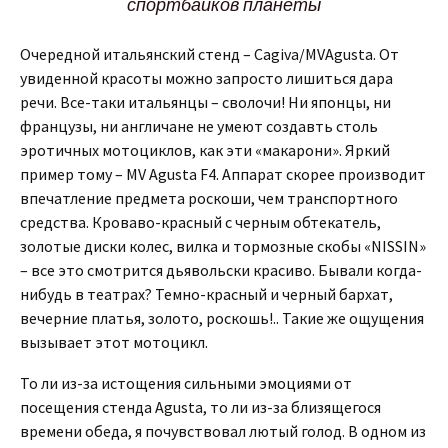
спортбайков планеты
Очередной итальянский стенд – Cagiva/MVAgusta. От
увиденной красоты можно запросто лишиться дара
речи. Все-таки итальянцы – сволочи! Ни японцы, ни
французы, ни англичане не умеют создавть столь
эротичных мотоциклов, как эти «макарони». Яркий
пример тому – MV Agusta F4. Аппарат скорее производит
впечатление предмета роскоши, чем транспортного
средства. Кроваво-красный с черным обтекатель,
золотые диски колес, вилка и тормозные скобы «NISSIN»
– все это смотрится дьявольски красиво. Бывали когда-
нибудь в театрах? Темно-красный и черный бархат,
вечерние платья, золото, роскошь!.. Такие же ощущения
вызывает этот мотоцикл.
То ли из-за истощения сильными эмоциями от
посещения стенда Agusta, то ли из-за близящегося
времени обеда, я почувствовал лютый голод. В одном из