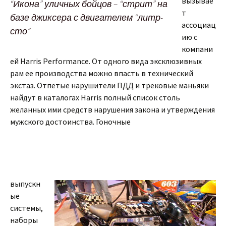
вызывае
“Икона” уличных бойцов – “стрит” на
т
базе джиксера с двигателем “литр-
ассоциац
сто”
ию с
компани
ей Harris Performance. От одного вида эксклюзивных
рам ее производства можно впасть в технический
экстаз. Отпетые нарушители ПДД и трековые маньяки
найдут в каталогах Harris полный список столь
желанных ими средств нарушения закона и утверждения
мужского достоинства. Гоночные
выпускн
ые
системы,
наборы