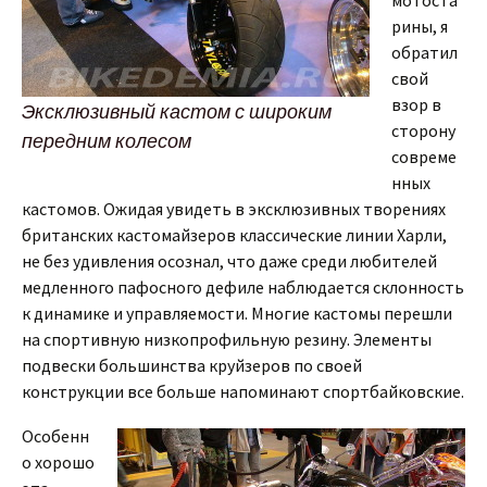
мотоста
рины, я
обратил
свой
взор в
Эксклюзивный кастом с широким
сторону
передним колесом
совреме
нных
кастомов. Ожидая увидеть в эксклюзивных творениях
британских кастомайзеров классические линии Харли,
не без удивления осознал, что даже среди любителей
медленного пафосного дефиле наблюдается склонность
к динамике и управляемости. Многие кастомы перешли
на спортивную низкопрофильную резину. Элементы
подвески большинства круйзеров по своей
конструкции все больше напоминают спортбайковские.
Особенн
о хорошо