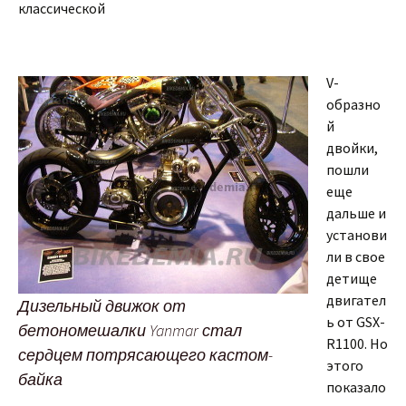
классической
V-
образно
й
двойки,
пошли
еще
дальше и
установи
ли в свое
детище
двигател
Дизельный движок от
ь от GSX-
бетономешалки Yanmar стал
R1100. Но
сердцем потрясающего кастом-
этого
байка
показало