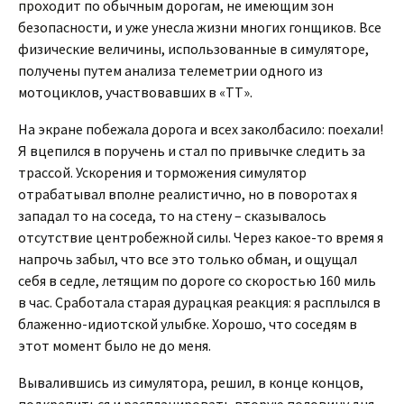
проходит по обычным дорогам, не имеющим зон
безопасности, и уже унесла жизни многих гонщиков. Все
физические величины, использованные в симуляторе,
получены путем анализа телеметрии одного из
мотоциклов, участвовавших в «ТТ».
На экране побежала дорога и всех заколбасило: поехали!
Я вцепился в поручень и стал по привычке следить за
трассой. Ускорения и торможения симулятор
отрабатывал вполне реалистично, но в поворотах я
западал то на соседа, то на стену – сказывалось
отсутствие центробежной силы. Через какое-то время я
напрочь забыл, что все это только обман, и ощущал
себя в седле, летящим по дороге со скоростью 160 миль
в час. Сработала старая дурацкая реакция: я расплылся в
блаженно-идиотской улыбке. Хорошо, что соседям в
этот момент было не до меня.
Вывалившись из симулятора, решил, в конце концов,