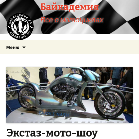
Байкадемия
Все о мотоциклах
Перейти
Меню
к
содержимому
Экстаз-мото-шоу