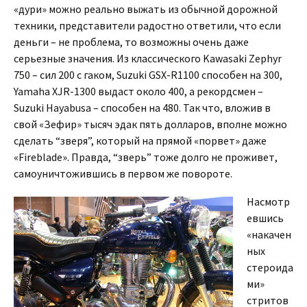
«дури» можно реально выжать из обычной дорожной
техники, представители радостно ответили, что если
деньги – не проблема, то возможны очень даже
серьезные значения. Из классического Kawasaki Zephyr
750 – сил 200 с гаком, Suzuki GSX-R1100 способен на 300,
Yamaha XJR-1300 выдаст около 400, а рекордсмен –
Suzuki Hayabusa – способен на 480. Так что, вложив в
свой «Зефир» тысяч эдак пять долларов, вполне можно
сделать “зверя”, который на прямой «порвет» даже
«Fireblade». Правда, “зверь” тоже долго не проживет,
самоуничтожившись в первом же повороте.
Насмотр
евшись
«накачен
ных
стероида
ми»
стритов