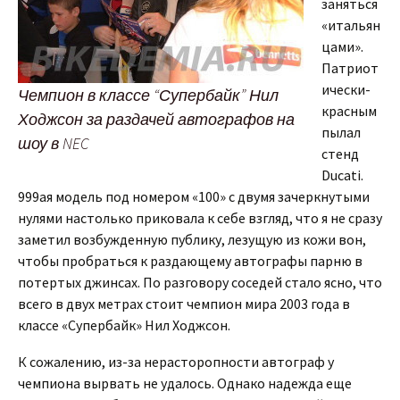
заняться
«итальян
цами».
Патриот
ически-
Чемпион в классе “Супербайк” Нил
красным
Ходжсон за раздачей автографов на
пылал
шоу в NEC
стенд
Ducati.
999ая модель под номером «100» с двумя зачеркнутыми
нулями настолько приковала к себе взгляд, что я не сразу
заметил возбужденную публику, лезущую из кожи вон,
чтобы пробраться к раздающему автографы парню в
потертых джинсах. По разговору соседей стало ясно, что
всего в двух метрах стоит чемпион мира 2003 года в
классе «Супербайк» Нил Ходжсон.
К сожалению, из-за нерасторопности автограф у
чемпиона вырвать не удалось. Однако надежда еще