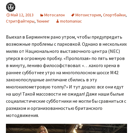
Май 12, 2013
Мотосалон
Мотоистория
,
Спортбайки
,
Стритфайтеры
,
Тюнинг
motomaniac
Выехал в Бирмингем рано утром, чтобы предупредить
возможные проблемы с парковкой. Однако в нескольких
милях от Национального выставочного центра (NEC)
уперся в огромную пробку. «Проползая» по пять метров
в минуту, лениво философствовал: «…какого хрена в
раннее субботнее утро на многополосном шоссе М42
законопослушные англичане сбились в эту
многокилометровую толпу?» И тут дошло: все они едут
на шоу! Такой массовости не ожидал! Даже наши былые
социалистические субботники не могли бы сравниться с
размахом и организованностью британского
мотодвижения.