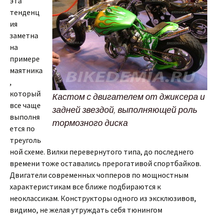
эта
тенденц
ия
заметна
на
примере
маятника
,
который
Кастом с двигателем от джиксера и
все чаще
задней звездой, выполняющей роль
выполня
тормозного диска
ется по
треуголь
ной схеме. Вилки перевернутого типа, до последнего
времени тоже оставались прерогативой спортбайков.
Двигатели современных чопперов по мощностным
характеристикам все ближе подбираются к
неоклассикам. Конструкторы одного из эксклюзивов,
видимо, не желая утруждать себя тюнингом