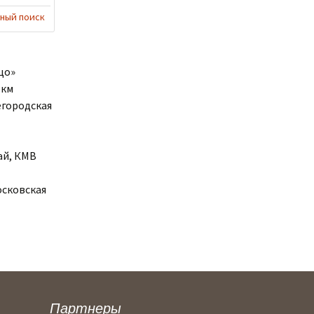
ный поиск
цо»
 км
егородская
ай, КМВ
осковская
Партнеры