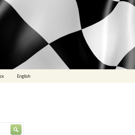
ск
English