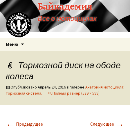
Байкадемия
Все о мотоциклах
Перейти
Меню
к
содержимому
Тормозной диск на ободе
колеса
Опубликовано
Апрель 24, 2016
в галерее
Анатомия мотоцикла:
тормозная система.
Полный размер (539 × 599)
←
→
Предыдущее
Следующее