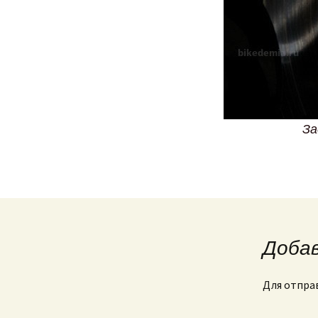
За
Доба
Для отпра