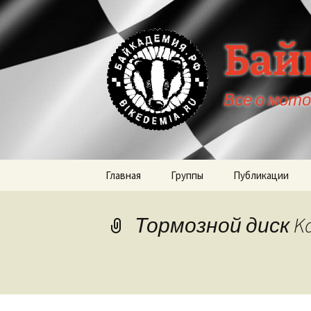
Бай
Все о мот
Перейти
Главная
Группы
Публикации
к
содержимому
Тормозной диск Ka