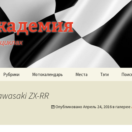
кадемия
оциклах
Рубрики
Мотокалендарь
Места
Тэги
Поис
wasaki ZX-RR
Опубликовано
Апрель 24, 2016
в галерее