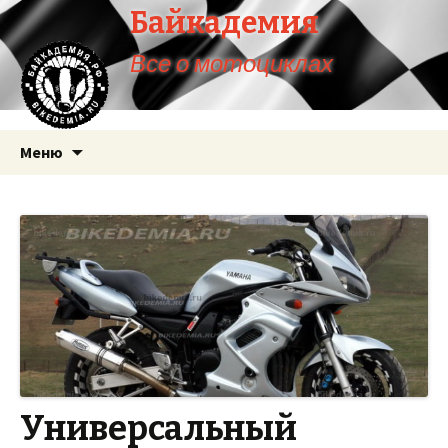
Байкадемия
Все о мотоциклах
Перейти
Меню
к
содержимому
Универсальный