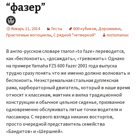
“фазер”
Январь 11, 2014
Тесты
600 кубиков
,
Дорожники
,
Практичные мотоциклы
,
С рядной "четверкой"
motomaniac
В англо-русском словаре глагол «to faze» переводится,
как «беспокоить», «досаждать», «тревожить». Однако
на примере Yamaha FZS 600 Fazer 2001 года выпуска
трудно сразу понять что же именно должно волновать и
беспокоить. Неэкстремальная стальная дуплексная
рама, карбюраторный двигатель, который в наше время
относят к классикам, маятник и вилка традиционной
конструкции и обычное цельное сиденье, призванное
одновременно обслуживать пятые точки водителя и
пассажира. С первого взгляда никаких восторгов,
просто очередной представитель семейства
«Бандитов» и «Шершней».