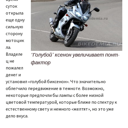
суток
открыла
еще одну
сильную
сторону
мотоцик
ла.
Владеле
“Голубой” ксенон увеличивает понт-
ц не
фактор
пожалел
денег и
установил «голубой биксенон». Что значительно
облегчило передвижение в темноте. Возможно,
некоторые предпочли бы лампы с более низкой
цветовой температурой, которые ближе по спектру к
естественному свету и немного «желтят», но это уже
дело вкуса.