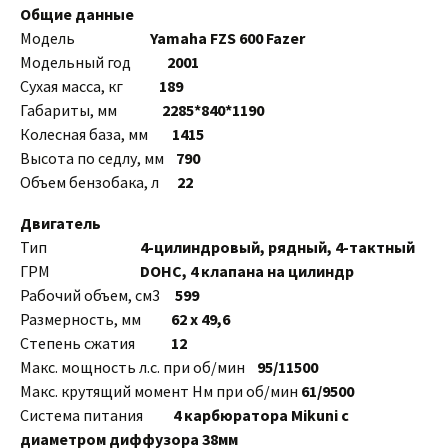
Общие данные
Модель
Yamaha FZS 600 Fazer
Модельный год
2001
Сухая масса, кг
189
Габариты, мм
2285*840*1190
Колесная база, мм
1415
Высота по седлу, мм
790
Объем бензобака, л
22
Двигатель
Тип
4-цилиндровый, рядный, 4-тактный
ГРМ
DOHC, 4 клапана на цилиндр
Рабочий объем, см3
599
Размерность, мм
62 x 49,6
Степень сжатия
12
Макс. мощность л.с. при об/мин
95/11500
Макс. крутящий момент Нм при об/мин
61/9500
Система питания
4 карбюратора Mikuni с
диаметром диффузора 38мм