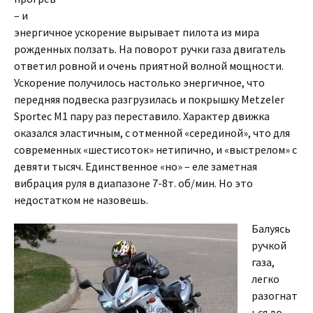
– и
энергичное ускорение вырывает пилота из мира
рожденных ползать. На поворот ручки газа двигатель
ответил ровной и очень приятной волной мощности.
Ускорение получилось настолько энергичное, что
передняя подвеска разгрузилась и покрышку Metzeler
Sportec M1 пару раз переставило. Характер движка
оказался эластичным, с отменной «серединой», что для
современных «шестисоток» нетипично, и «выстрелом» с
девяти тысяч. Единственное «но» – еле заметная
вибрация руля в диапазоне 7-8т. об/мин. Но это
недостатком не назовешь.
Балуясь
ручкой
газа,
легко
разогнат
ься до