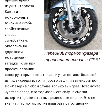
изучить тормоза.
Как эти
моноблочные
гоночные скобы,
свойственные
скорее
супербайкам,
оказались на
дорожном
Передний тормоз “фазера”
мотоцикле –
трансплантирован с YZF-R1
загадка. То ли при
проектировании
конструкторы просчитались и у них остался большой
излишек средств, то ли просто решили выпендриться.
Но «Фазер» в любом случае только выиграл. Потому что
чувство переднего тормоза и его силу не смогли
испортить даже штатные резиновые шланги. Это не
значит, что мотоцикл не выиграет от установки