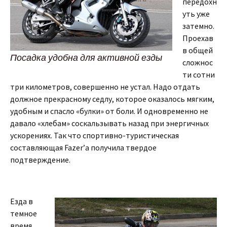
передохн
уть уже
затемно.
Проехав
в общей
Посадка удобна для активной езды
сложнос
ти сотни
три километров, совершенно не устал. Надо отдать
должное прекрасному седлу, которое оказалось мягким,
удобным и спасло «булки» от боли. И одновременно не
давало «хлебам» соскальзывать назад при энергичных
ускорениях. Так что спортивно-туристическая
составляющая Fazer’а получила твердое
подтверждение.
Езда в
темное
время