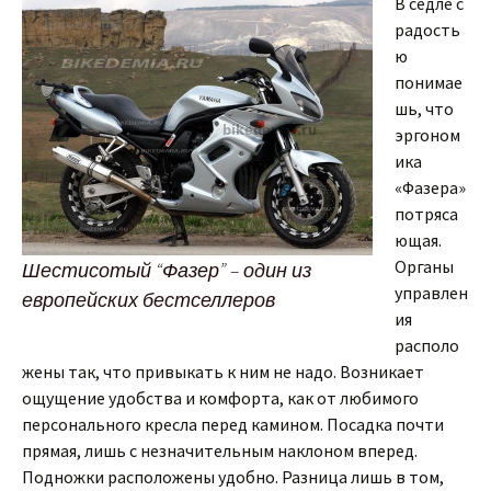
В седле с
радость
ю
понимае
шь, что
эргоном
ика
«Фазера»
потряса
ющая.
Органы
Шестисотый “Фазер” – один из
управлен
европейских бестселлеров
ия
располо
жены так, что привыкать к ним не надо. Возникает
ощущение удобства и комфорта, как от любимого
персонального кресла перед камином. Посадка почти
прямая, лишь с незначительным наклоном вперед.
Подножки расположены удобно. Разница лишь в том,