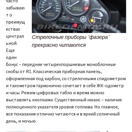
часто
забываю
т о
преимущ
ествах
централ
Стрелочные приборы “фазера”
ьной.
прекрасно читаются
Еще
один
бонус – передние четырехпоршневые моноблочные
скобы от R1. Классическая приборная панель,
оформленная под карбон, со стрелочными спидометром
и тахометром гармонично сочетает в себе ЖК-одометр
и часы. Режим цифровых табло и время можно
выставлять кнопками. Существенный нюанс – наличие
полноценного указателя уровня топлива. Но главное,
все показания отлично читаются и в яркий солнечный
день, и ночью.