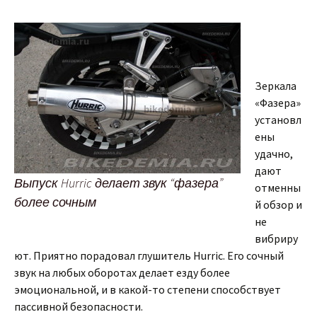
Зеркала
«Фазера»
установл
ены
удачно,
дают
Выпуск Hurric делает звук “фазера”
отменны
более сочным
й обзор и
не
вибриру
ют. Приятно порадовал глушитель Hurric. Его сочный
звук на любых оборотах делает езду более
эмоциональной, и в какой-то степени способствует
пассивной безопасности.