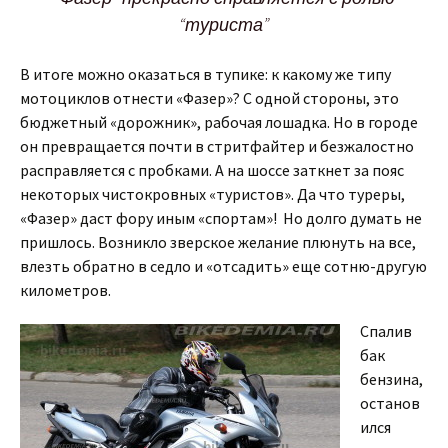
“туриста”
В итоге можно оказаться в тупике: к какому же типу
мотоциклов отнести «Фазер»? С одной стороны, это
бюджетный «дорожник», рабочая лошадка. Но в городе
он превращается почти в стритфайтер и безжалостно
расправляется с пробками. А на шоссе заткнет за пояс
некоторых чистокровных «туристов». Да что туреры,
«Фазер» даст фору иным «спортам»! Но долго думать не
пришлось. Возникло зверское желание плюнуть на все,
влезть обратно в седло и «отсадить» еще сотню-другую
километров.
Спалив
бак
бензина,
останов
ился