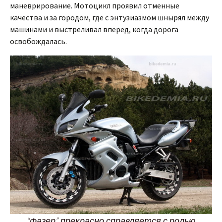
маневрирование. Мотоцикл проявил отменные
качества и за городом, где с энтузиазмом шнырял между
машинами и выстреливал вперед, когда дорога
освобождалась.
“Фазер” прекрасно справляется с ролью