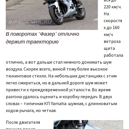
220 км/ч.
На
скоростя
х до 160
В поворотах “Фазер” отлично
км/ч
держит траекторию
ветроза
щита
работала
отлично, а вот дальше стал немного донимать шум
воздуха. Скорее всего, виной тому более высокое
тюнинговое стекло. На небольших дистанциях с этим
легко смириться, но в дальней дороге шум может
привести к преждевременной усталости. Во время
разгона удалось оценить и коробку передач. В двух
словах – типичная КП Yamaha: шумная, с длинноватым
ходом рычага, но четкая.
После двигателя
пришло время