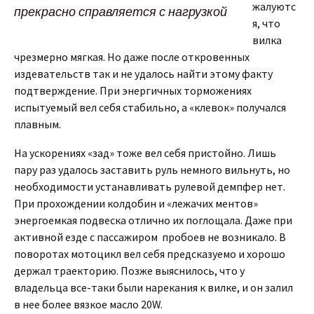
жалуютс
прекрасно справляется с нагрузкой
я, что
вилка
чрезмерно мягкая. Но даже после откровенных
издевательств так и не удалось найти этому факту
подтверждение. При энергичных торможениях
испытуемый вел себя стабильно, а «клевок» получался
плавным.
На ускорениях «зад» тоже вел себя пристойно. Лишь
пару раз удалось заставить руль немного вильнуть, но
необходимости устанавливать рулевой демпфер нет.
При прохождении колдобин и «лежачих ментов»
энергоемкая подвеска отлично их поглощала. Даже при
активной езде с пассажиром пробоев не возникало. В
поворотах мотоцикл вел себя предсказуемо и хорошо
держал траекторию. Позже выяснилось, что у
владельца все-таки были нарекания к вилке, и он залил
в нее более вязкое масло 20W.