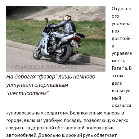
Отдельн
ого
упомина
ния
достойн
а
управляе
мость
Fazer’а. В
этом
На дорогах “фазер” лишь немного
деле
уступает спортивным
испытуе
“шестисоткам”
мый
оказался
«универсальным солдатом». Великолепные манеры в
городе, включая удобную посадку, позволяющую легко
следить за дорожной обстановкой поверх крыш
автомобилей. Довольно широкий руль облегчает