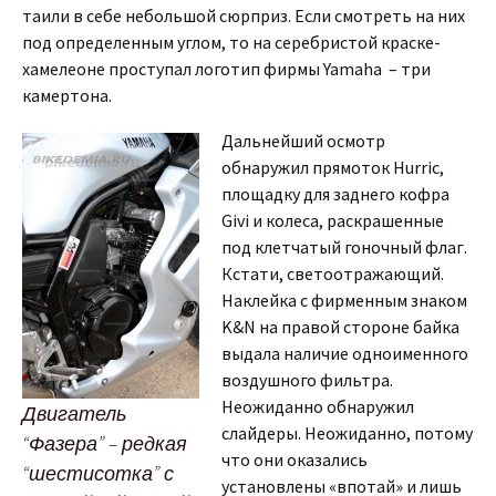
таили в себе небольшой сюрприз. Если смотреть на них
под определенным углом, то на серебристой краске-
хамелеоне проступал логотип фирмы Yamaha – три
камертона.
Дальнейший осмотр
обнаружил прямоток Hurric,
площадку для заднего кофра
Givi и колеса, раскрашенные
под клетчатый гоночный флаг.
Кстати, светоотражающий.
Наклейка с фирменным знаком
K&N на правой стороне байка
выдала наличие одноименного
воздушного фильтра.
Неожиданно обнаружил
Двигатель
слайдеры. Неожиданно, потому
“Фазера” – редкая
что они оказались
“шестисотка” с
установлены «впотай» и лишь