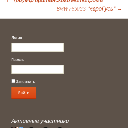
BMW F650GS: “€вроГусь”
→
Навигация
по
Логин
записям
Пароль
Запомнить
Активные участники