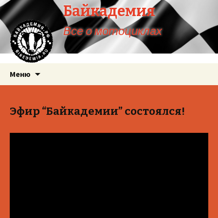
Байкадемия
Все о мотоциклах
Перейти
Меню
к
содержимому
Эфир “Байкадемии” состоялся!